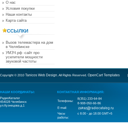
О нас
Условия покупки
Наши контакты
Карта сайта
ССЫЛКИ
Вызов телемастера на дом
в Челябинске
УМЗЧ.рф -сайт про
усилители мощности
звуковой частоты
Tanicos Web Design.
OpenCart Templates
Copyright © 2010
All Rights Reserved.
| P
НАШИ КООРДИНАТЫ:
КОНТАКТНАЯ ИНФОРМАЦИЯ:
РадиоКаталог
8(351) 233-64-84
Телефоны:
454028 Челябинск
8-908-050-66-86
ул.Кузнецова д.1
E-mail:
Часы
c 8.00 - до 18.00 GMT+5
работы: