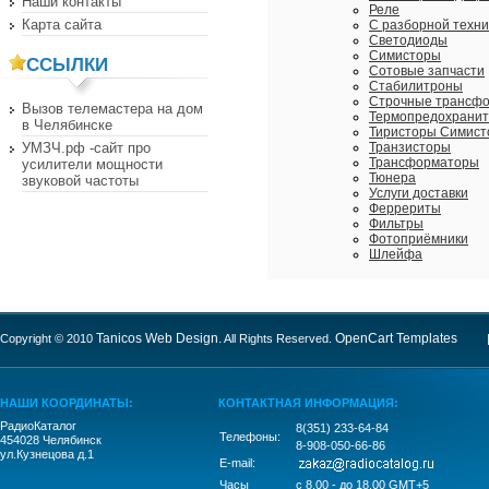
Наши контакты
Реле
Карта сайта
С разборной техни
Светодиоды
Симисторы
ССЫЛКИ
Сотовые запчасти
Стабилитроны
Строчные трансф
Вызов телемастера на дом
Термопредохрани
в Челябинске
Тиристоры Симис
УМЗЧ.рф -сайт про
Транзисторы
Трансформаторы
усилители мощности
Тюнера
звуковой частоты
Услуги доставки
Феррериты
Фильтры
Фотоприёмники
Шлейфа
Tanicos Web Design.
OpenCart Templates
Copyright © 2010
All Rights Reserved.
| P
НАШИ КООРДИНАТЫ:
КОНТАКТНАЯ ИНФОРМАЦИЯ:
РадиоКаталог
8(351) 233-64-84
Телефоны:
454028 Челябинск
8-908-050-66-86
ул.Кузнецова д.1
E-mail:
Часы
c 8.00 - до 18.00 GMT+5