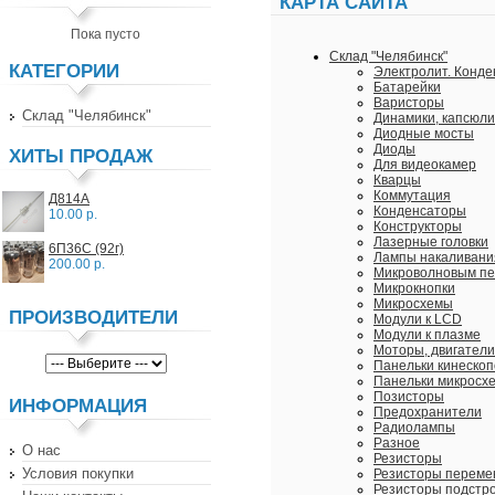
КАРТА САЙТА
Пока пусто
Склад "Челябинск"
КАТЕГОРИИ
Электролит. Конде
Батарейки
Варисторы
Склад "Челябинск"
Динамики, капсюли
Диодные мосты
Диоды
ХИТЫ ПРОДАЖ
Для видеокамер
Кварцы
Коммутация
Д814А
Конденсаторы
10.00 р.
Конструкторы
Лазерные головки
6П36С (92г)
Лампы накаливани
200.00 р.
Микроволновым п
Микрокнопки
Микросхемы
ПРОИЗВОДИТЕЛИ
Модули к LCD
Модули к плазме
Моторы, двигатели
Панельки кинескоп
Панельки микросх
Позисторы
ИНФОРМАЦИЯ
Предохранители
Радиолампы
Разное
О нас
Резисторы
Условия покупки
Резисторы перем
Резисторы подстр